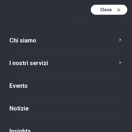
Close
It
It (active)
En
Chi siamo
I nostri servizi
Events
Notizie
Insights
Insights