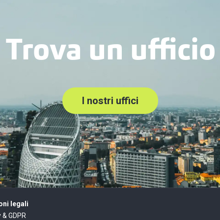
Trova un ufficio
I nostri uffici
ni legali
y & GDPR