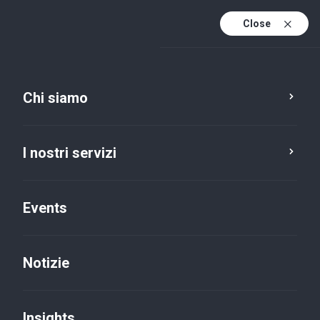
Close
It
It (active)
En
Chi siamo
I nostri servizi
Events
I nostri servizi
Notizie
Insights