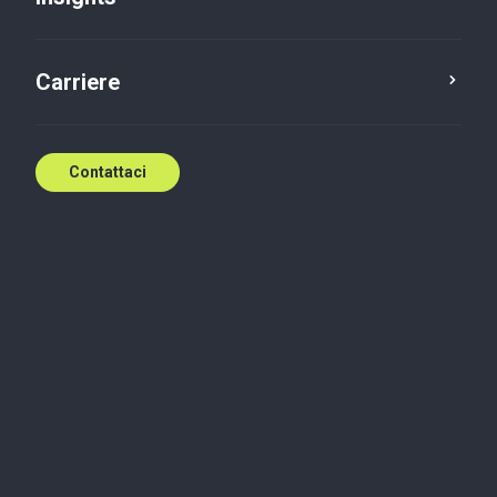
Carriere
Contattaci
Scopri come possiamo
supportare il tuo
business
Baker Tilly Italy fornisce alle imprese un'ampia
gamma di servizi multidisciplinari garantendo elevati
standard di qualità ed efficienza in ogni singola area.