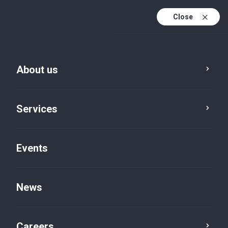
Close
En
It
About us
En (active)
Services
Events
News
Insights default
Careers