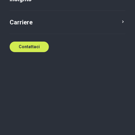
Carriere
Contattaci
Iscriviti alla nostra
newsletter
Nome
Nome
*
Cognome
*
Email
*