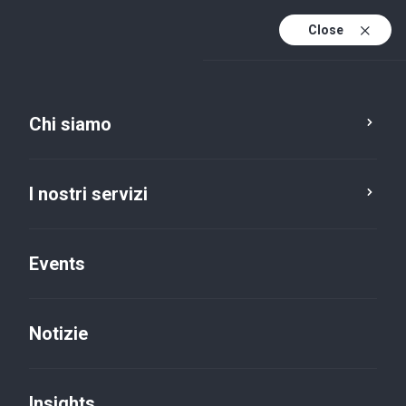
Close
It
It (active)
En
Chi siamo
I nostri servizi
Events
Carriere
Vuoi lavorare con noi?
Notizie
Manda tuo CV
Insights