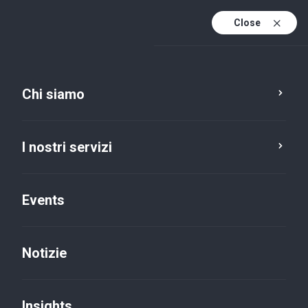
Close
It
It (active)
En
Chi siamo
I nostri servizi
Events
Trova l'ufficio Baker Tilly
più vicino a te
Notizie
Insights