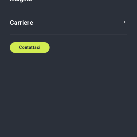
Carriere
Contattaci
Servizio
Regione
Bologna
Bologna, Piazza