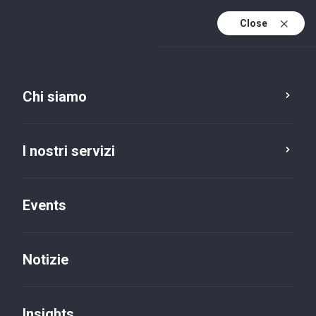
Close
It
It (active)
En
Chi siamo
I nostri servizi
Events
Notizie
Insights
Insights