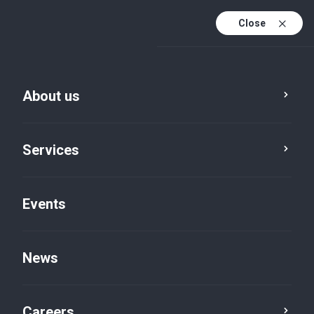
Close
En
It
About us
En (active)
Services
Events
News
Insights default
Careers