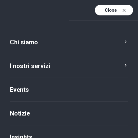
Close
It
It (active)
En
Chi siamo
I nostri servizi
Events
Notizie
Insights
Insights