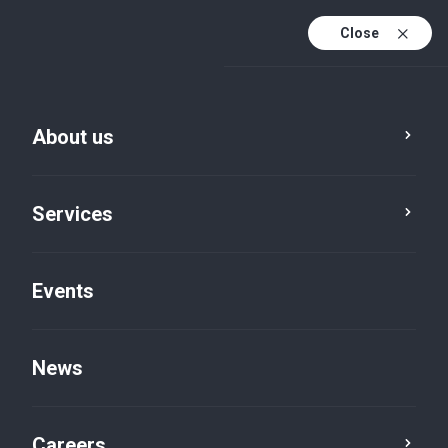
Close
En
It
About us
En (active)
Services
Events
News
Insights default
Careers