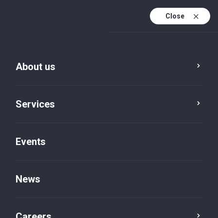
Close
En
It
About us
En (active)
Services
Events
News
Insights default
Careers