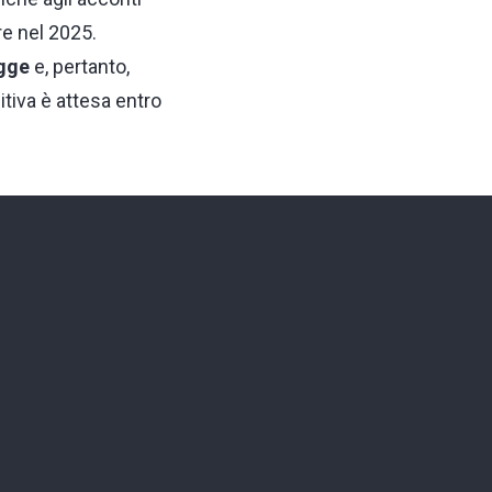
re nel 2025.
egge
e, pertanto,
itiva è attesa entro