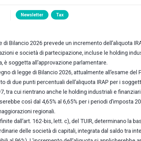
Newsletter
Tax
 di Bilancio 2026 prevede un incremento dell’aliquota IR
zioni e società di partecipazione, incluse le holding indust
a, è soggetta all’approvazione parlamentare.
segno di legge di Bilancio 2026, attualmente all’esame del
di due punti percentuali dell’aliquota IRAP per i soggetti i
, tra cui rientrano anche le holding industriali e finanziari
sserebbe così dal 4,65% al 6,65% per i periodi d’imposta 2
maggiorazioni regionali.
nite dall’art. 162-bis, lett. c), del TUIR, determinano la b
inarie delle società di capitali, integrata dal saldo tra inte
ibili al 96%). L’incremento dell’aliquota si applicherebbe a