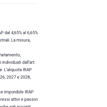
AP dal 4,65% al 6,65%
riali. La misura,
 Parlamento,
ndividuati dall’art.
e. L’aliquota IRAP
026, 2027 e 2028,
ase imponibile IRAP
ressi attivi e passivi
nche agli acconti