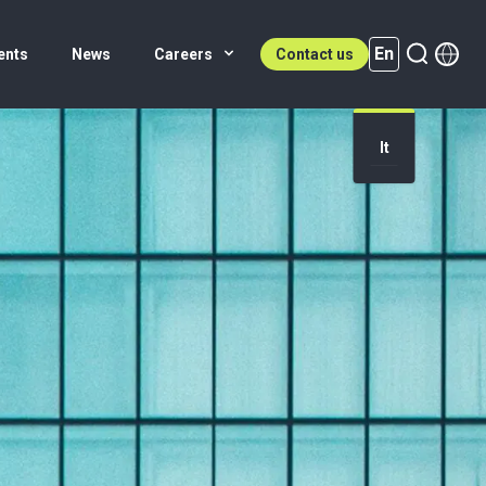
En
ents
News
Careers
Contact us
It
En (active)