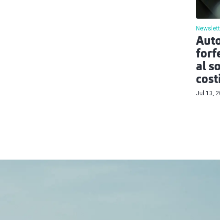
Newslett
Auto
forf
al s
cost
Jul 13, 