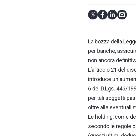
La bozza della Legge
per banche, assicura
non ancora definitiv
L’articolo 21 del di
introduce un aumento 
6 del D.Lgs. 446/1997
per tali soggetti pa
oltre alle eventuali 
Le holding, come defi
secondo le regole ord
(questi ultimi deduc