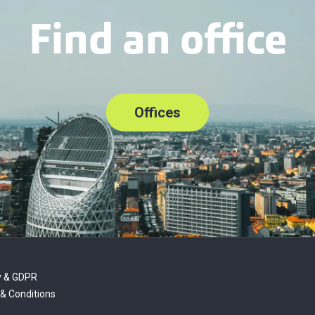
Find an office
Offices
y & GDPR
& Conditions