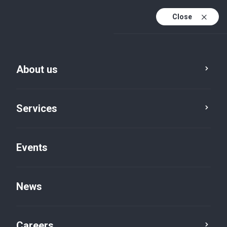
Close
En
It
About us
En (active)
Services
Events
News
Insights default
Careers