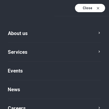
Close
En
It
About us
En (active)
Services
Events
News
Insights default
Careers