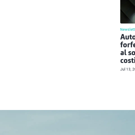
Newslett
Auto
forf
al s
cost
Jul 13, 