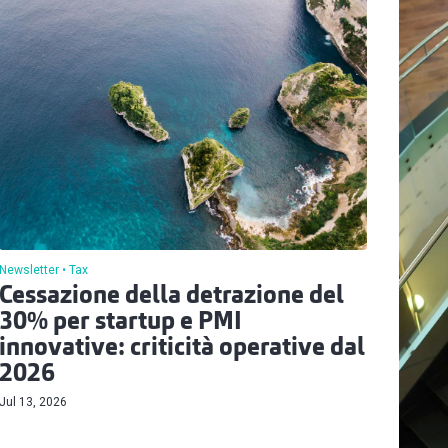
Newsletter
Tax
Cessazione della detrazione del
30% per startup e PMI
innovative: criticità operative dal
2026
Jul 13, 2026