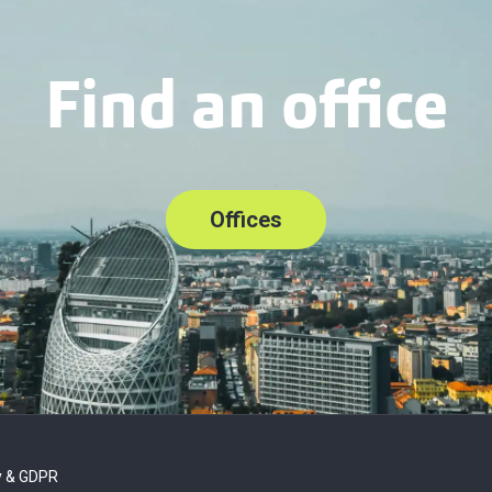
Find an office
Offices
y & GDPR