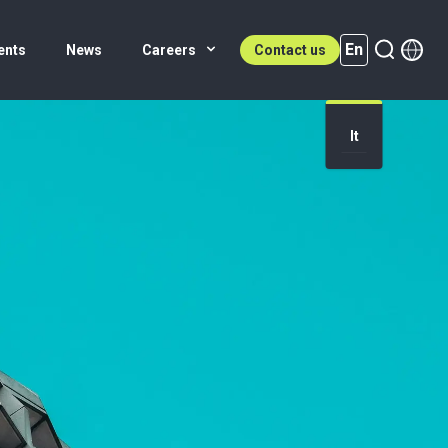
En
ents
News
Careers
Contact us
It
En (active)