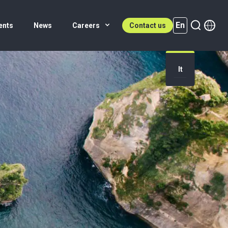
En
ents
News
Careers
Contact us
It
En (active)