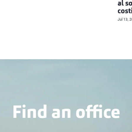
al s
cost
Jul 13, 
Find an office