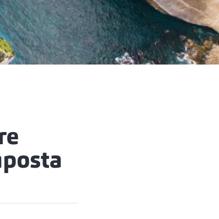
re
mposta