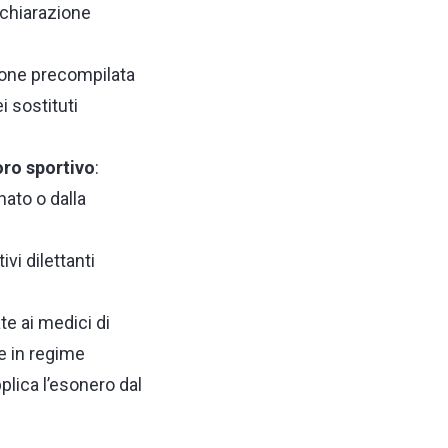
dichiarazione
zione precompilata
i sostituti
oro sportivo
:
nato o dalla
ivi dilettanti
 ai medici di
le in regime
plica l’esonero dal