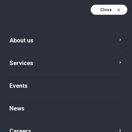
Close
En
It
About us
En (active)
Services
Events
News
Insights default
Careers