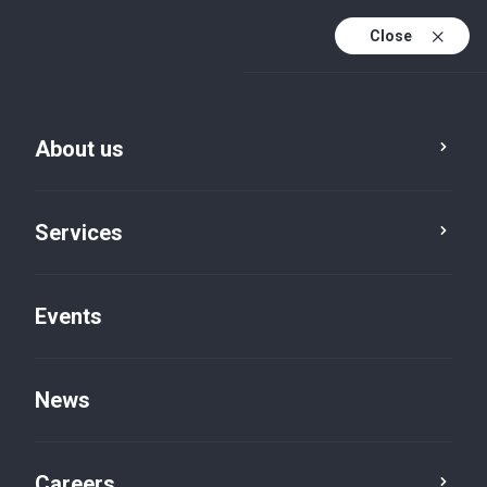
Close
En
It
About us
En (active)
Services
Events
News
Insights default
Careers