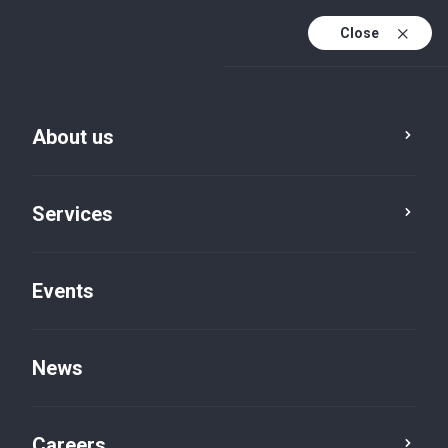
Close
En
It
About us
En (active)
Services
Events
News
Insights default
Careers