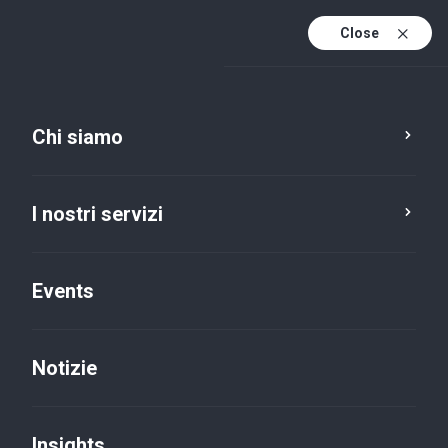
Close
It
It (active)
En
Chi siamo
I nostri servizi
Events
Notizie
Insights
Insights