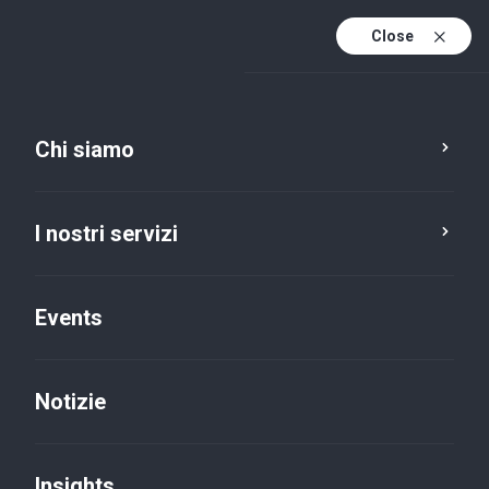
Close
It
It (active)
En
Chi siamo
I nostri servizi
Events
Notizie
Insights
Insights