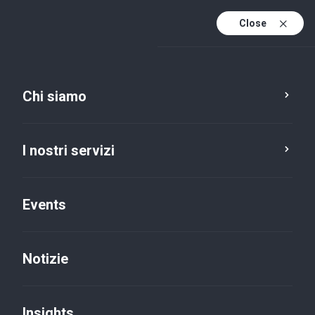
Close
It
It (active)
En
Chi siamo
I nostri servizi
Events
Notizie
Insights
Insights