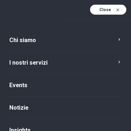
Close
It
It (active)
En
Chi siamo
I nostri servizi
Events
Notizie
Insights
Insights