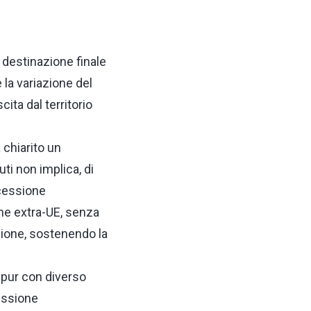
 destinazione finale
la variazione del
ita dal territorio
 chiarito un
ti non implica, di
 cessione
one extra-UE, senza
zione, sostenendo la
ppur con diverso
cessione