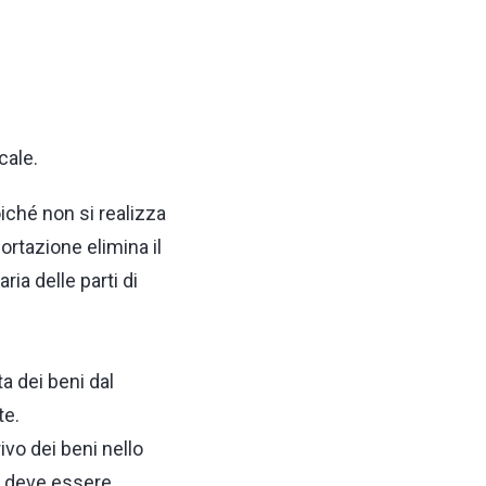
cale.
iché non si realizza
portazione elimina il
ia delle parti di
 dei beni dal
te.
ivo dei beni nello
ne deve essere