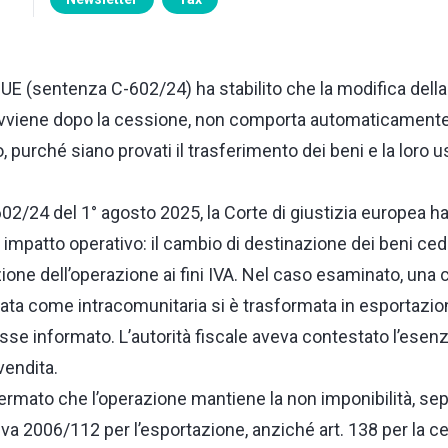
a UE (sentenza C-602/24) ha stabilito che la modifica della
avviene dopo la cessione, non comporta automaticamente 
 purché siano provati il trasferimento dei beni e la loro usc
2/24 del 1° agosto 2025, la Corte di giustizia europea ha
e impatto operativo: il cambio di destinazione dei beni cedu
cazione dell’operazione ai fini IVA. Nel caso esaminato, una
cata come intracomunitaria si è trasformata in esportazi
sse informato. L’autorità fiscale aveva contestato l’esen
vendita.
fermato che l’operazione mantiene la non imponibilità, se
ttiva 2006/112 per l’esportazione, anziché art. 138 per la 