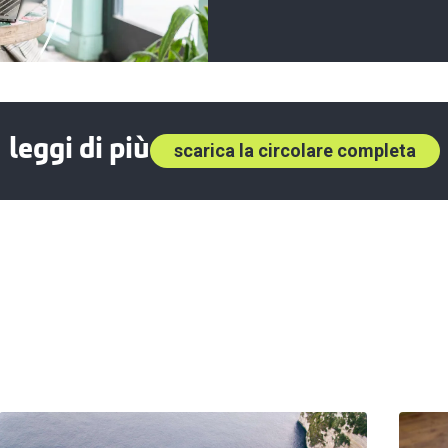
leggi di più
scarica la circolare completa