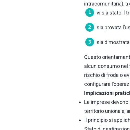
intracomunitaria), a
vi sia stato il
sia provata l’us
sia dimostrata 
Questo orientamento
alcun consumo nel ter
rischio di frode o ev
configurare l’opera
Implicazioni pratic
Le imprese devono c
territorio unionale,
Il principio si appli
Stato di destinazion