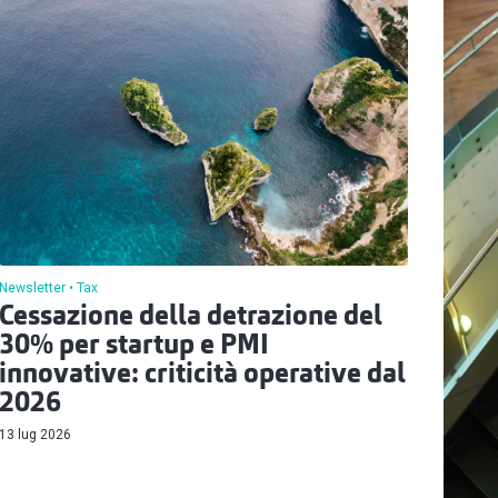
Newsletter
Tax
Cessazione della detrazione del
30% per startup e PMI
innovative: criticità operative dal
2026
13 lug 2026