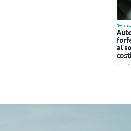
Newslett
Auto
forf
al s
cost
13 lug 2