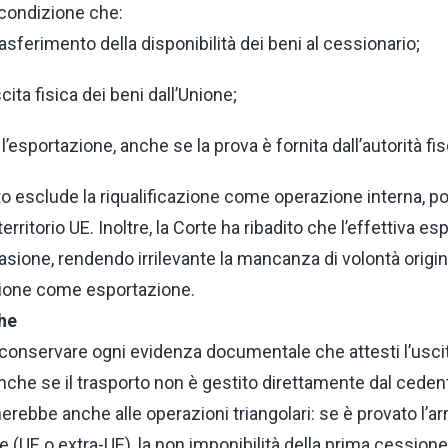
 condizione che:
 trasferimento della disponibilità dei beni al cessionario;
cita fisica dei beni dall’Unione;
l’esportazione, anche se la prova è fornita dall’autorità fis
 esclude la riqualificazione come operazione interna, po
ritorio UE. Inoltre, la Corte ha ribadito che l’effettiva es
asione, rendendo irrilevante la mancanza di volontà originar
zione come esportazione.
he
onservare ogni evidenza documentale che attesti l’uscita
 anche se il trasporto non è gestito direttamente dal ceden
cherebbe anche alle operazioni triangolari: se è provato l’arr
e (UE o extra-UE), la non imponibilità della prima cessio