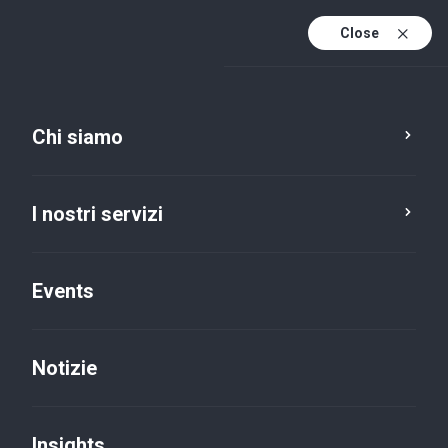
Close
It
It (active)
En
Chi siamo
I nostri servizi
Events
Notizie
Insights
Insights