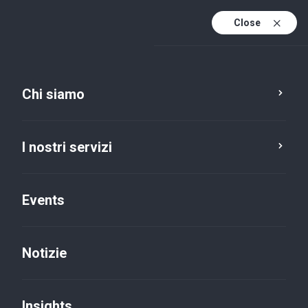
Close
It
It (active)
En
Chi siamo
I nostri servizi
Events
Notizie
Insights
Insights