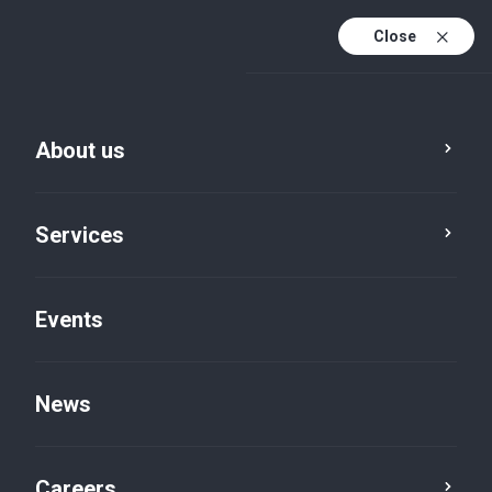
Close
En
It
About us
En (active)
Services
Events
News
Insights default
Careers