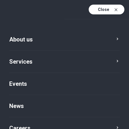
Close
En
It
About us
En (active)
Services
Events
News
Insights default
Careers