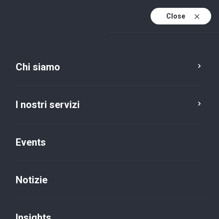
Close
It
It (active)
En
Chi siamo
I nostri servizi
Events
Notizie
Insights
Insights