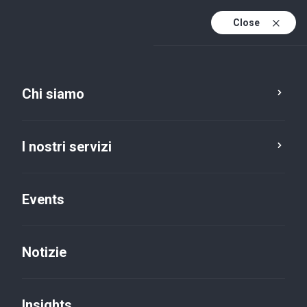
Close
It
It (active)
En
Chi siamo
I nostri servizi
Events
Notizie
Insights
Insights