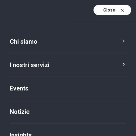
Close
It
It (active)
En
Chi siamo
I nostri servizi
Events
Notizie
Insights
Insights