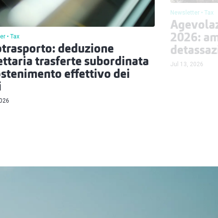
Newsletter
Tax
Agevolaz
2026: am
er
Tax
trasporto: deduzione
detassaz
ettaria trasferte subordinata
Jul 13, 2026
ostenimento effettivo dei
i
2026