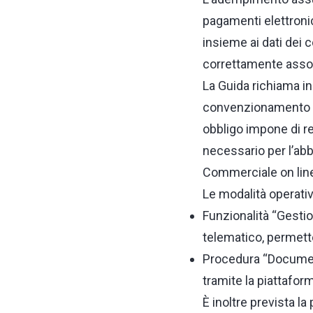
pagamenti elettron
insieme ai dati dei c
correttamente assoc
La Guida richiama ino
convenzionamento per
obbligo impone di reg
necessario per l’ab
Commerciale on lin
Le modalità operati
Funzionalità “Gestio
telematico, permette
Procedura “Documen
tramite la piattafor
È inoltre prevista la