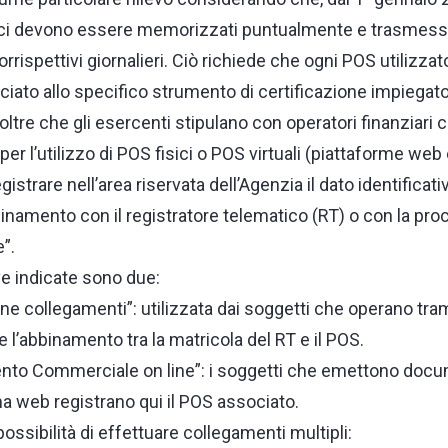
ici devono essere memorizzati puntualmente e trasmessi
orrispettivi giornalieri. Ciò richiede che ogni POS utilizzat
iato allo specifico strumento di certificazione impiegato
ltre che gli esercenti stipulano con operatori finanziari co
 l’utilizzo di POS fisici o POS virtuali (piattaforme web 
istrare nell’area riservata dell’Agenzia il dato identificat
binamento con il registratore telematico (RT) o con la p
e”.
ve indicate sono due:
ne collegamenti”: utilizzata dai soggetti che operano tram
 l’abbinamento tra la matricola del RT e il POS.
to Commerciale on line”: i soggetti che emettono docu
ma web registrano qui il POS associato.
 possibilità di effettuare collegamenti multipli: