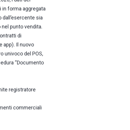
 in forma aggregata
o dall’esercente sia
 nel punto vendita.
ntratti di
e app). Il nuovo
ivo univoco del POS,
rocedura “Documento
ite registratore
menti commerciali