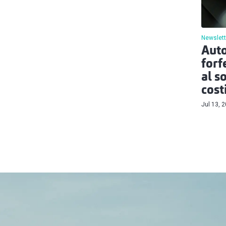
Newslett
Auto
forf
al s
cost
Jul 13, 