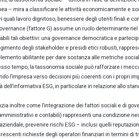
 – mira a classificare le attività economicamente e soc
vi quali lavoro dignitoso, benessere degli utenti finali e c
overnance (fattore G) assume un ruolo determinante nel
ili tali obiettivi: una governance democratica e partecip
gimento degli stakeholder e presidi etici robusti, rappr
mento abilitante per dare sostanza alle metriche sociali 
esso tempo, la tassonomia sociale può rafforzare i mecc
do l’impresa verso decisioni più coerenti con i propri impa
à dell’informativa ESG, in particolare in relazione allo st
ia inoltre come l’integrazione dei fattori sociali e di gov
amministrativi e contabili) rappresenti una condizione ne
 aziendale, prevenire rischi ESG – inclusi quelli reputazio
rescenti richieste degli operatori finanziari in termini di 