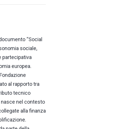
 documento “Social
ssonomia sociale,
e partecipativa
onomia europea.
a Fondazione
to al rapporto tra
ributo tecnico
ro nasce nel contesto
collegate alla finanza
lificazione.
da parte della