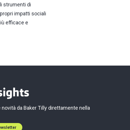
li strumenti di
ropri impatti sociali
ù efficace e
sights
e novità da Baker Tilly direttamente nella
newsletter