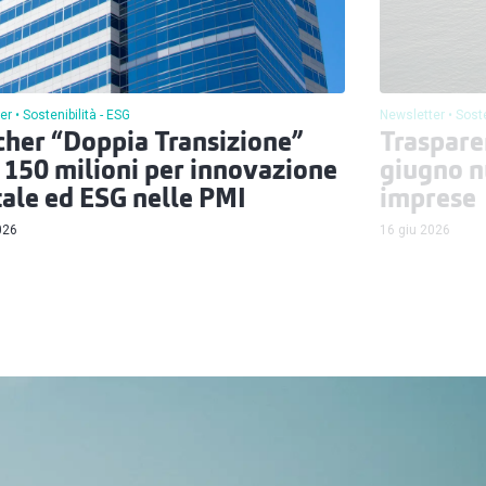
Newsletter
Soste
er
Sostenibilità - ESG
Traspare
her “Doppia Transizione”
giugno n
 150 milioni per innovazione
imprese
tale ed ESG nelle PMI
16 giu 2026
026