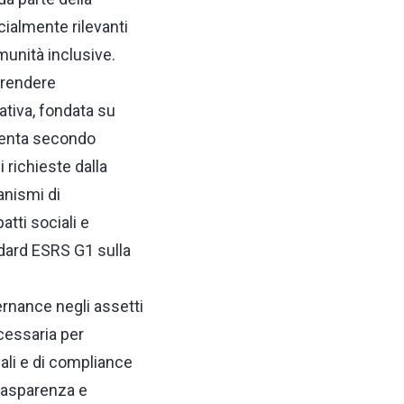
ialmente rilevanti
omunità inclusive.
 rendere
ativa, fondata su
esenta secondo
richieste dalla
anismi di
tti sociali e
andard ESRS G1 sulla
ernance negli assetti
cessaria per
nali e di compliance
trasparenza e