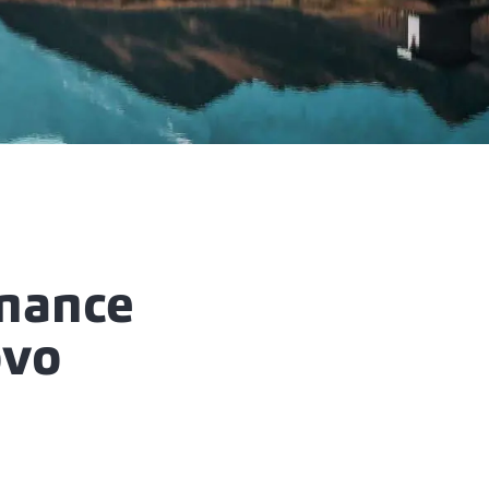
rnance
ovo