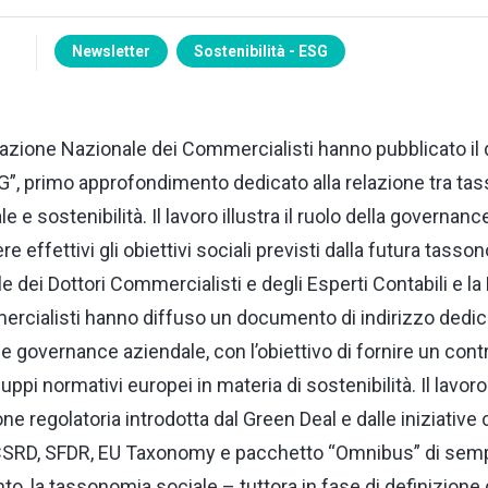
Newsletter
Sostenibilità - ESG
azione Nazionale dei Commercialisti hanno pubblicato il
G”, primo approfondimento dedicato alla relazione tra ta
e sostenibilità. Il lavoro illustra il ruolo della governanc
 effettivi gli obiettivi sociali previsti dalla futura tass
le dei Dottori Commercialisti e degli Esperti Contabili e l
rcialisti hanno diffuso un documento di indirizzo dedica
 governance aziendale, con l’obiettivo di fornire un cont
luppi normativi europei in materia di sostenibilità. Il lavo
ne regolatoria introdotta dal Green Deal e dalle iniziative 
i CSRD, SFDR, EU Taxonomy e pacchetto “Omnibus” di semp
, la tassonomia sociale – tuttora in fase di definizione 