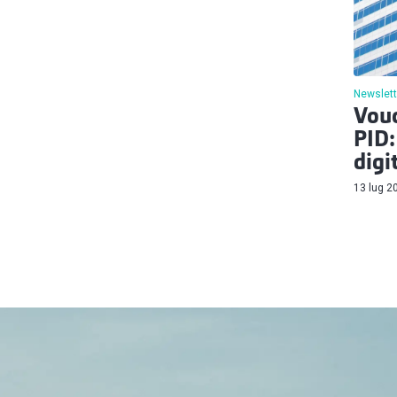
Newslett
Vouc
PID:
digi
13 lug 2