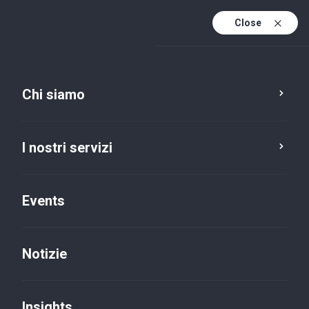
Close
It
It (active)
En
Chi siamo
I nostri servizi
Events
Notizie
Insights
Insights