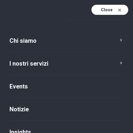
Close
It
It (active)
En
Chi siamo
I nostri servizi
Events
Notizie
Insights
Insights