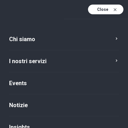
Close
It
It (active)
En
Chi siamo
I nostri servizi
Events
Notizie
Insights
Insights