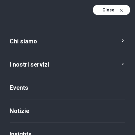
Close
It
It (active)
En
Chi siamo
I nostri servizi
Events
Notizie
Insights
Insights