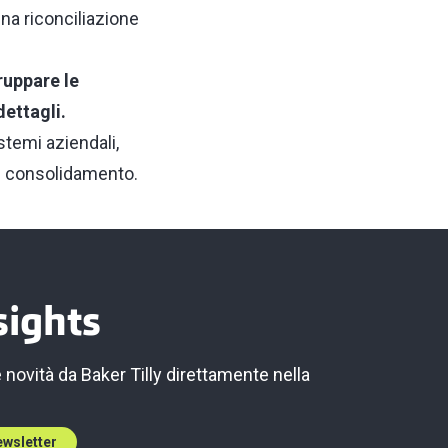
a riconciliazione
ruppare le
dettagli.
stemi aziendali
,
 di consolidamento.
sights
e novità da Baker Tilly direttamente nella
newsletter