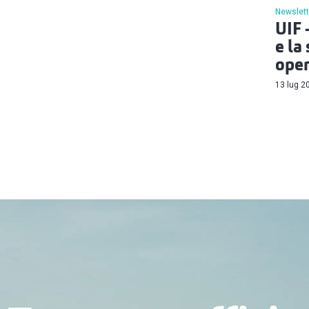
Newslett
UIF 
e la
oper
13 lug 2