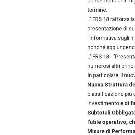
consentono una migli
termine.
L’IFRS 18 rafforza la
presentazione di subt
l’informativa sugli i
nonché aggiungendo 
L’IFRS 18 - "Presenta
numerosi altri princ
In particolare, il nu
Nuova Struttura d
classificazione più 
investimento
e di 
Subtotali Obbligator
l'utile operativo, 
Misure di Perform