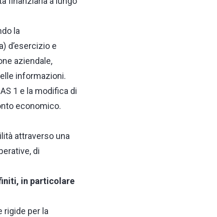
à finanziaria a lungo
ndo la
a) d’esercizio e
ione aziendale,
lle informazioni.
IAS 1 e la modifica di
 conto economico.
lità attraverso una
erative, di
niti, in particolare
rigide per la