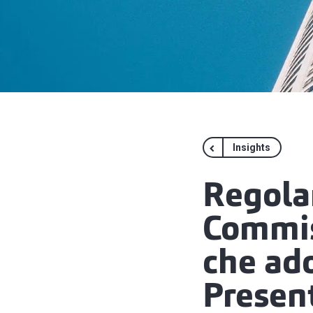
Insights
Regola
Commis
che ado
Present