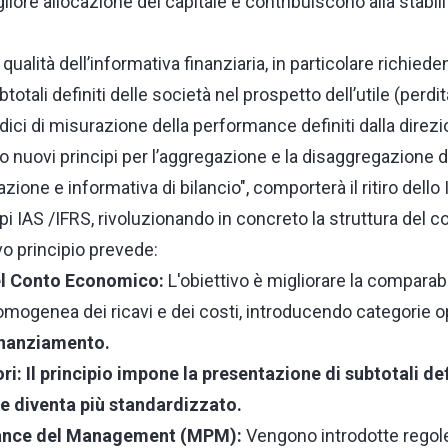
ore allocazione del capitale e contribuiscono alla stabilit
 qualità dell’informativa finanziaria, in particolare richiede
otali definiti delle società nel prospetto dell’utile (perdit
ndici di misurazione della performance definiti dalla direz
nuovi principi per l’aggregazione e la disaggregazione de
zione e informativa di bilancio", comporterà il ritiro dello 
ipi IAS /IFRS, rivoluzionando in concreto la struttura del
ovo principio prevede:
el Conto Economico:
L'obiettivo è migliorare la comparabi
omogenea dei ricavi e dei costi, introducendo categorie op
finanziamento.
i: Il principio impone la presentazione di subtotali defi
che diventa più standardizzato.
ance del Management (MPM):
Vengono introdotte regole 