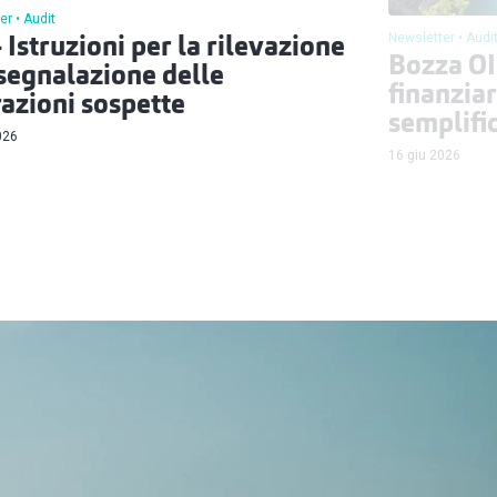
er
Audit
Newsletter
Audi
- Istruzioni per la rilevazione
Bozza OI
 segnalazione delle
finanzia
azioni sospette
semplifi
026
16 giu 2026