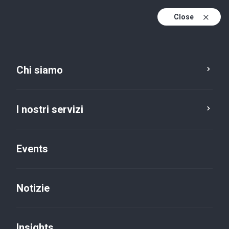
Close
It
It (active)
En
Chi siamo
Insights
I nostri servizi
Servizio
Categoria
Reimpostare
Events
Notizie
Legal
×
Insights