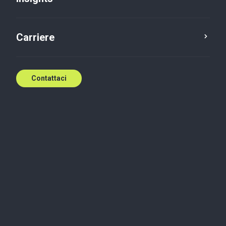
Carriere
Contattaci
Newsletter
Legal
“DDL Cyber”: il nuovo volto
della sicurezza informatica
italiana
Lo scorso 19 giugno 2024 il Senato ha approvato in