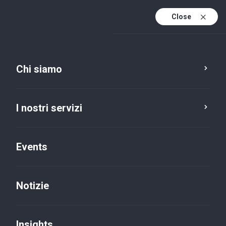
Close
It
It (active)
En
Chi siamo
I nostri servizi
Events
Notizie
Insights
Insights