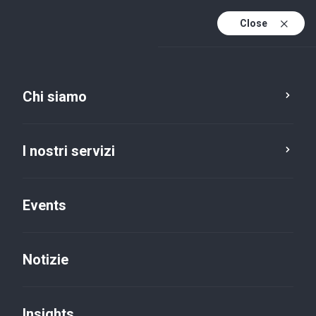
Close
It
It (active)
En
Chi siamo
I nostri servizi
Events
Notizie
Insights
Insights