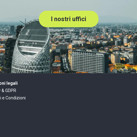
I nostri uffici
ni legali
y & GDPR
i e Condizioni