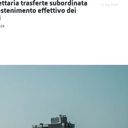
ettaria trasferte subordinata
13 lug 2026
ostenimento effettivo dei
i
026