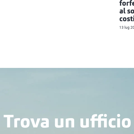
forf
al s
cost
13 lug 2
Trova un ufficio