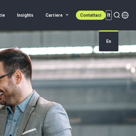
It
zie
Insights
Carriere
Contattaci
It (active)
En