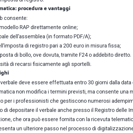
matica: procedura e vantaggi
eb consente:
 modello RAP direttamente online;
rbale dell’assemblea (in formato PDF/A);
ll’imposta di registro pari a 200 euro in misura fissa;
posta di bollo, ove dovuta, tramite F24 o addebito diretto.
ità di recarsi fisicamente agli sportelli.
ighi
 verbale deve essere effettuata entro 30 giorni dalla data d
matica non modifica i termini previsti, ma consente una 
tto per i professionisti che gestiscono numerosi adempime
igo di depositare il verbale anche presso il Registro delle 
zione, che ora può essere fornita con la ricevuta telematic
senta un ulteriore passo nel processo di digitalizzazione