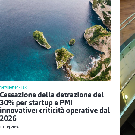
Newsletter
Tax
Cessazione della detrazione del
30% per startup e PMI
innovative: criticità operative dal
2026
13 lug 2026