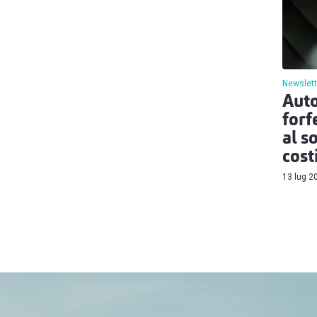
Newslett
Auto
forf
al s
cost
13 lug 2