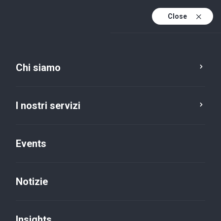
Close
It
It (active)
En
Chi siamo
I nostri servizi
Events
Notizie
Insights
Insights