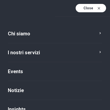
Close
It
It (active)
En
Chi siamo
I nostri servizi
Events
Notizie
Insights
Insights