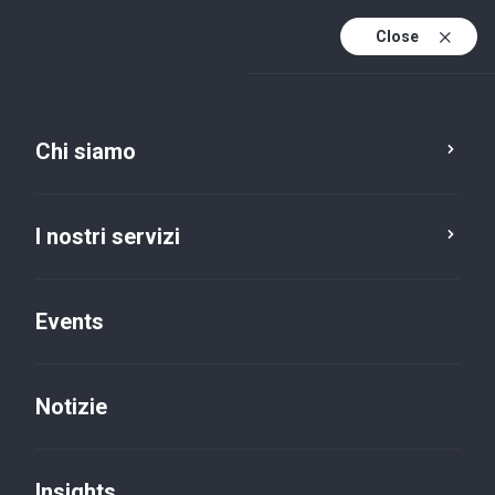
Close
It
It (active)
En
Chi siamo
I nostri servizi
Sedi
Events
Firenze, via delle
Notizie
Mantellate
Insights