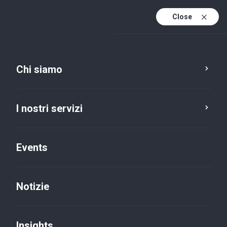
Close
It
It (active)
En
Chi siamo
I nostri servizi
Events
Sedi
Torino, Via Carlo Alberto
Notizie
Insights