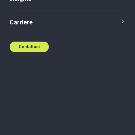
Servizi
Audit
Carriere
Corporate Finance
Sostenibilità - ESG
Legal
Contattaci
Tax
Accounting
Assicurazione
Project Financing
Menzioni legali
Privacy & GDPR
Termini e Condizioni