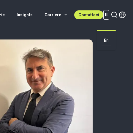
It
zie
Insights
Carriere
Contattaci
It (active)
En